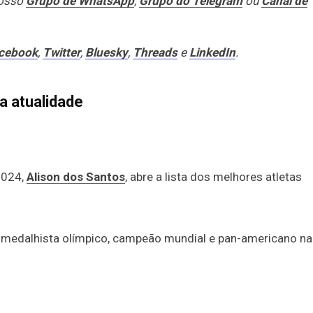
nosso
Grupo de WhatsApp
,
Grupo do Telegram
ou
Canal de
cebook
,
Twitter
,
Bluesky
,
Threads
e
LinkedIn
.
a atualidade
2024,
Alison dos Santos
, abre a lista dos melhores atletas
é medalhista olímpico, campeão mundial e pan-americano na