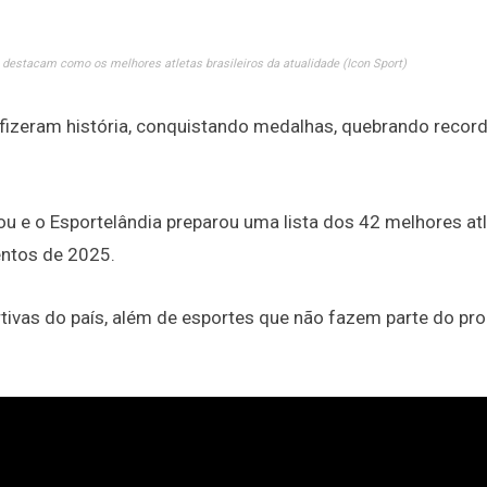
se destacam como os melhores atletas brasileiros da atualidade (Icon Sport)
os fizeram história, conquistando medalhas, quebrando recor
u e o Esportelândia preparou uma lista dos 42 melhores at
ventos de 2025.
ortivas do país, além de esportes que não fazem parte do p