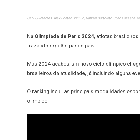
Gabi Guimarães, Alex Poatan, Vini Jr., Gabriel Bortoleto, João Fonseca 
Na
Olimpíada de Paris 2024
, atletas brasileir
trazendo orgulho para o país.
Mas 2024 acabou, um novo ciclo olímpico chego
brasileiros da atualidade, já incluindo alguns e
O ranking inclui as principais modalidades esp
olímpico.