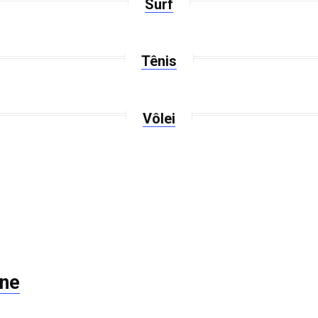
Surf
Tênis
Vôlei
ine