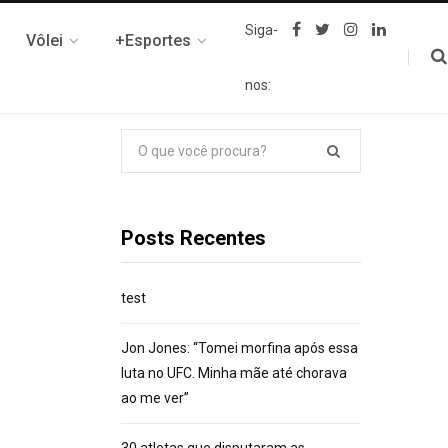
F
T
I
L
Siga-
Vôlei
+Esportes
a
w
n
i
c
i
s
n
e
t
t
k
nos:
b
t
a
e
o
e
g
d
o
r
r
I
k
a
n
Pesquisar
m
por:
Posts Recentes
test
Jon Jones: “Tomei morfina após essa
luta no UFC. Minha mãe até chorava
ao me ver”