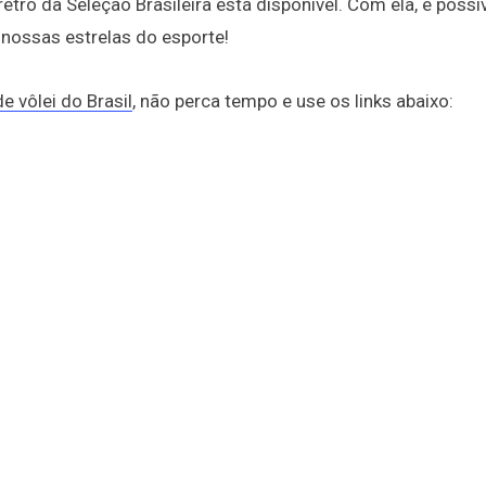
etrô da Seleção Brasileira está disponível. Com ela, é possí
 nossas estrelas do esporte!
e vôlei do Brasil
, não perca tempo e use os links abaixo: