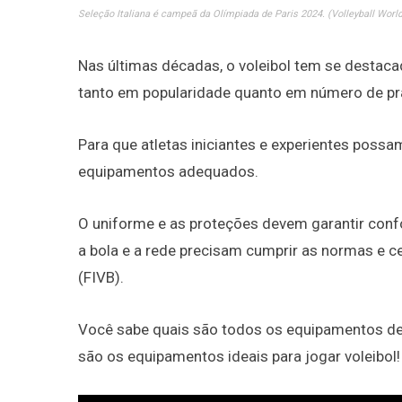
Seleção Italiana é campeã da Olímpiada de Paris 2024. (Volleyball World
Nas últimas décadas, o voleibol tem se destac
tanto em popularidade quanto em número de pra
Para que atletas iniciantes e experientes possa
equipamentos adequados.
O uniforme e as proteções devem garantir confo
a bola e a rede precisam cumprir as normas e ce
(FIVB).
Você sabe quais são todos os equipamentos de
são os equipamentos ideais para jogar voleibol!