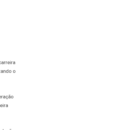
arreira
tando o
geração
eira