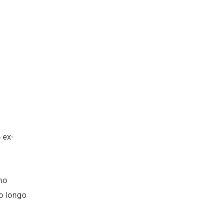
 ex-
mo
o longo