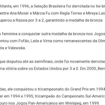
lanta, em 1996, a Seleção Brasileira foi derrotada no tie-b
tre Ana Moser e Márcia Fu com Regla Torres e Mireya Lui
 superou a Rússia por 3 a 2, garantindo a medalha de bronze.
o feminina a conquistar outra medalha de bronze nos Jogo
ontou com Fofão, Leila e Virna como remanescentes da Oli
ela e Valewska.
que disputou até as semifinais, onde foi novamente derrota
a vitória sobre os Estados Unidos por 3 a 0. Em 2000, Ber
as, ele conquistou o tricampeonato do Grand Prix em 199
ster em 1994 e 1995, tricampeão do Campeonato Sul-Ameri
e ouro nos Jogos Pan-Americanos em Winnipeg, em 1999.