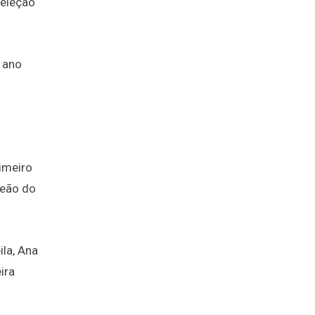
Seleção
 ano
rimeiro
peão do
ila, Ana
ira