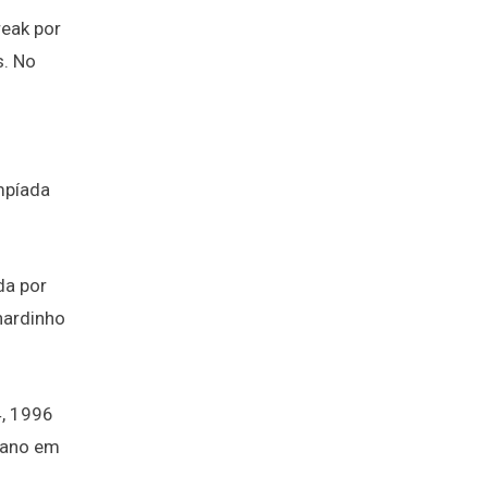
reak por
s. No
s
mpíada
da por
nardinho
4, 1996
cano em