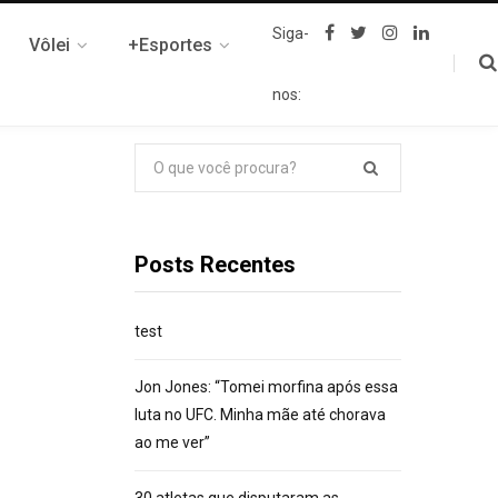
F
T
I
L
Siga-
Vôlei
+Esportes
a
w
n
i
c
i
s
n
e
t
t
k
nos:
b
t
a
e
o
e
g
d
o
r
r
I
k
a
n
Pesquisar
m
por:
Posts Recentes
test
Jon Jones: “Tomei morfina após essa
luta no UFC. Minha mãe até chorava
ao me ver”