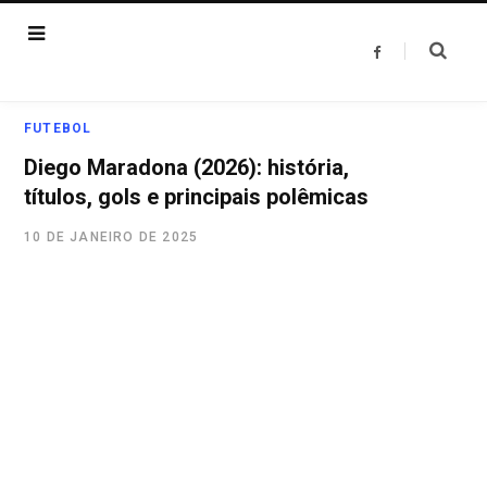
F
a
c
e
b
o
FUTEBOL
o
k
Diego Maradona (2026): história,
títulos, gols e principais polêmicas
10 DE JANEIRO DE 2025