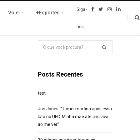
F
T
I
L
Siga-
Vôlei
+Esportes
a
w
n
i
c
i
s
n
e
t
t
k
nos:
b
t
a
e
o
e
g
d
o
r
r
I
k
a
n
Pesquisar
m
por:
Posts Recentes
test
Jon Jones: “Tomei morfina após essa
luta no UFC. Minha mãe até chorava
ao me ver”