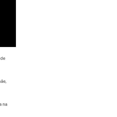
 de
mãe,
a na