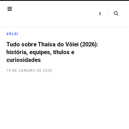
F
a
c
e
b
o
VÔLEI
o
k
Tudo sobre Thaísa do Vôlei (2026):
história, equipes, títulos e
curiosidades
10 DE JANEIRO DE 2025