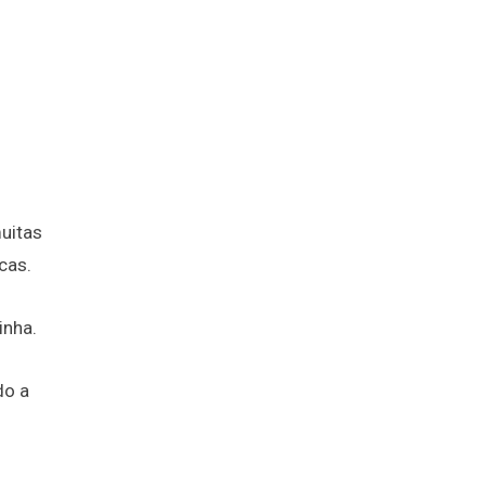
muitas
cas.
inha.
do a