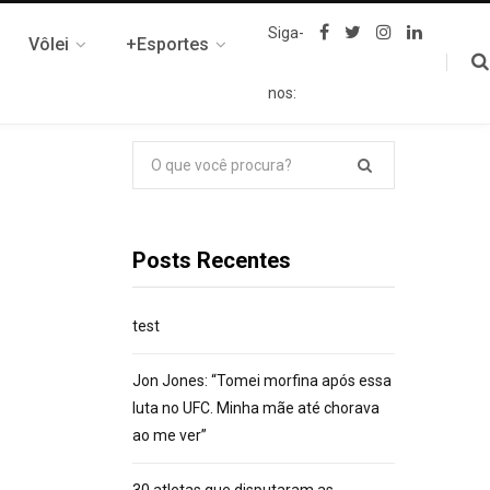
F
T
I
L
Siga-
Vôlei
+Esportes
a
w
n
i
c
i
s
n
e
t
t
k
nos:
b
t
a
e
o
e
g
d
o
r
r
I
k
a
n
Pesquisar
m
por:
Posts Recentes
test
Jon Jones: “Tomei morfina após essa
luta no UFC. Minha mãe até chorava
ao me ver”