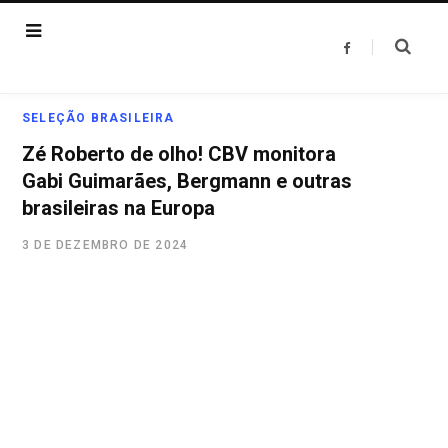
F
a
c
e
b
o
SELEÇÃO BRASILEIRA
o
k
Zé Roberto de olho! CBV monitora
Gabi Guimarães, Bergmann e outras
brasileiras na Europa
3 DE DEZEMBRO DE 2024