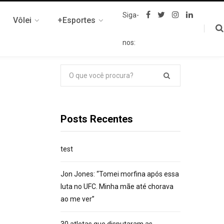
F
T
I
L
Siga-
Vôlei
+Esportes
a
w
n
i
c
i
s
n
e
t
t
k
nos:
b
t
a
e
o
e
g
d
o
r
r
I
k
a
n
Pesquisar
m
por:
Posts Recentes
test
Jon Jones: “Tomei morfina após essa
luta no UFC. Minha mãe até chorava
ao me ver”