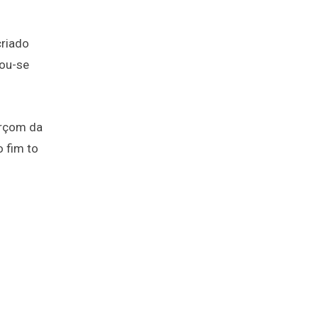
criado
nou-se
arçom da
 fim to