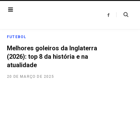
F
a
c
e
b
o
FUTEBOL
o
k
Melhores goleiros da Inglaterra
(2026): top 8 da história e na
atualidade
20 DE MARÇO DE 2025