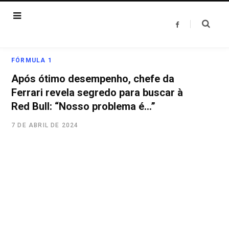
F
a
c
e
b
o
FÓRMULA 1
o
k
Após ótimo desempenho, chefe da
Ferrari revela segredo para buscar à
Red Bull: “Nosso problema é…”
7 DE ABRIL DE 2024