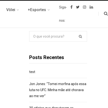
F
T
I
L
Siga-
Vôlei
+Esportes
a
w
n
i
c
i
s
n
e
t
t
k
nos:
b
t
a
e
o
e
g
d
o
r
r
I
k
a
n
Pesquisar
m
por:
Posts Recentes
test
Jon Jones: “Tomei morfina após essa
luta no UFC. Minha mãe até chorava
ao me ver”