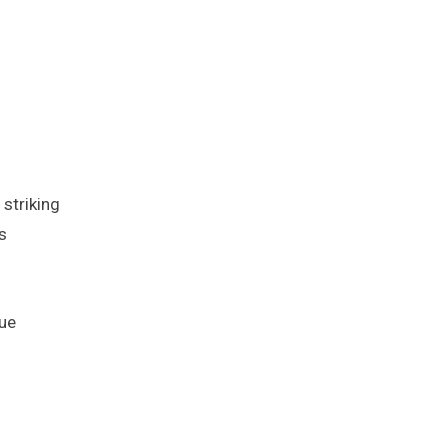
striking
s
que