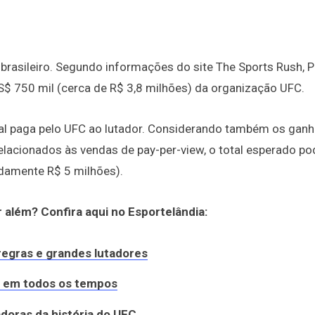
 brasileiro. Segundo informações do site The Sports Rush, 
US$ 750 mil (cerca de R$ 3,8 milhões) da organização UFC.
ial paga pelo UFC ao lutador. Considerando também os gan
relacionados às vendas de pay-per-view, o total esperado po
damente R$ 5 milhões).
 além? Confira aqui no Esportelândia:
regras e grandes lutadores
FC em todos os tempos
doras da história do UFC