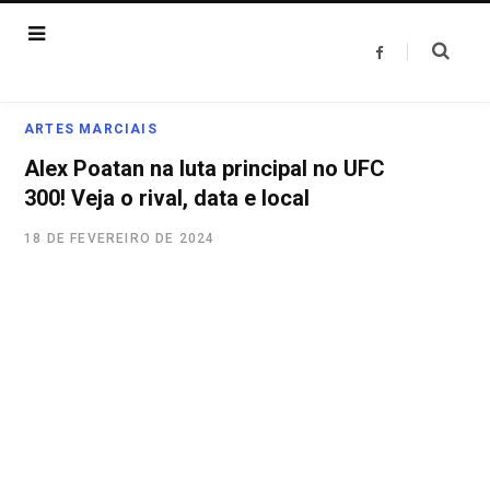
F
a
c
e
b
o
ARTES MARCIAIS
o
k
Alex Poatan na luta principal no UFC
300! Veja o rival, data e local
18 DE FEVEREIRO DE 2024