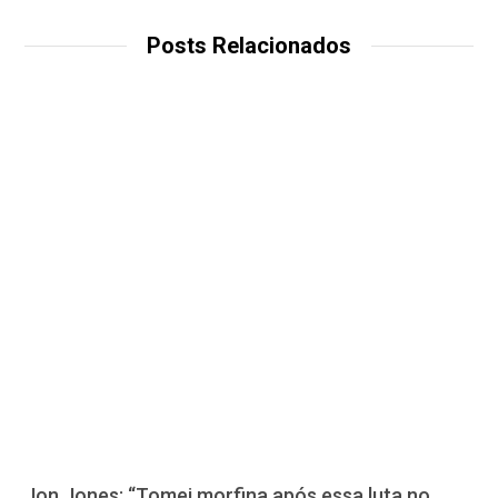
Posts Relacionados
Jon Jones: “Tomei morfina após essa luta no