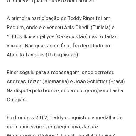
Olímpicos: quatro ouros e dois bronze.
A primeira participação de Teddy Riner foi em
Pequim, onde ele venceu Anis Chedli (Tunísia) e
Yeldos Ikhsangaliyev (Cazaquistão) nas rodadas
iniciais. Nas quartas de final, foi derrotado por
Abdullo Tangriev (Uzbequistão).
Riner seguiu para a repescagem, onde derrotou
Andreas Tölzer (Alemanha) e João Schlittler (Brasil).
Na disputa pelo bronze, superou o georgiano Lasha
Gujejiani.
Em Londres 2012, Teddy conquistou a medalha de
ouro após vencer, em sequência, Janusz
Wojnarowicz (Polônia), Faïcel Jaballah (Tunísia),