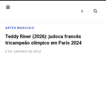
F
a
c
e
b
o
ARTES MARCIAIS
o
k
Teddy Riner (2026): judoca francês
tricampeão olímpico em Paris 2024
3 DE JANEIRO DE 2024