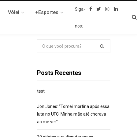
F
T
I
L
Siga-
Vôlei
+Esportes
a
w
n
i
c
i
s
n
e
t
t
k
nos:
b
t
a
e
o
e
g
d
o
r
r
I
k
a
n
Pesquisar
m
por:
Posts Recentes
test
Jon Jones: “Tomei morfina após essa
luta no UFC. Minha mãe até chorava
ao me ver”