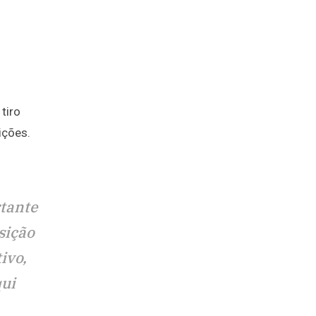
 tiro
ições.
rtante
sição
ivo,
qui