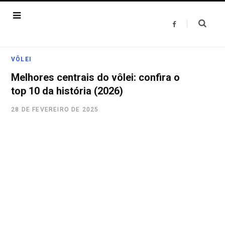
F
a
c
e
b
o
VÔLEI
o
k
Melhores centrais do vôlei: confira o
top 10 da história (2026)
28 DE FEVEREIRO DE 2025