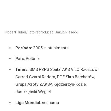
Nobert Huber/Foto reprodução: Jakub Piasecki
Período:
2005 – atualmente
País:
Polônia
Times:
SMS PZPS Spała, AKS V LO Rzeszów,
Cerrad Czarni Radom, PGE Skra Bełchatów,
Grupa Azoty ZAKSA Kędzierzyn-Koźle,
Jastrzębski Węgiel
Liga Mundial:
nenhuma