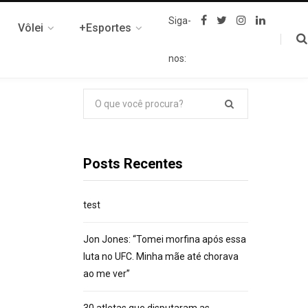
F
T
I
L
Siga-
Vôlei
+Esportes
a
w
n
i
c
i
s
n
e
t
t
k
nos:
b
t
a
e
o
e
g
d
o
r
r
I
k
a
n
Pesquisar
m
por:
Posts Recentes
test
Jon Jones: “Tomei morfina após essa
luta no UFC. Minha mãe até chorava
ao me ver”