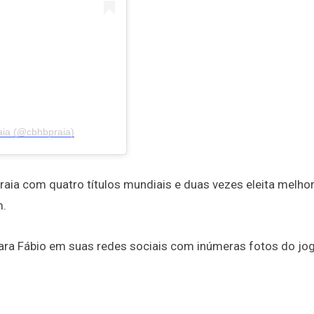
aia (@cbhbpraia)
raia com quatro títulos mundiais e duas vezes eleita melho
m.
a Fábio em suas redes sociais com inúmeras fotos do jo