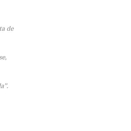
ta de
se,
a”.