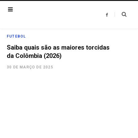
F
a
c
e
b
o
FUTEBOL
o
k
Saiba quais são as maiores torcidas
da Colômbia (2026)
30 DE MARÇO DE 2025