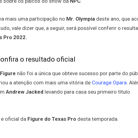
s sobre os palcos do show da
NPC
.
ava mais uma participação no
Mr. Olympia
deste ano, que ac
tudo, vale dizer que, a seguir, será possível conferir o result
s Pro 2022.
nfira o resultado oficial
 Figure
não foi a única que obteve sucesso por parte do públ
u a atenção com mais uma vitória de
Courage Opara
. Alé
com
Andrew Jacked
levando para casa seu primeiro título
 e oficial da
Figure do Texas Pro
desta temporada.