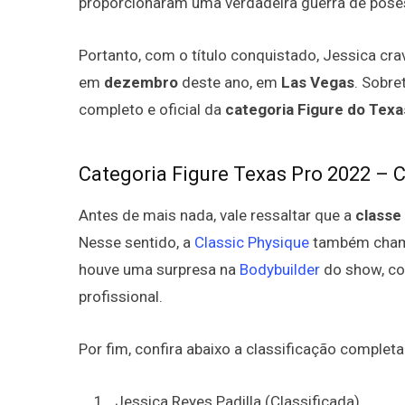
proporcionaram uma verdadeira guerra de pose
Portanto, com o título conquistado, Jessica cr
em
dezembro
deste ano, em
Las Vegas
. Sobre
completo e oficial da
categoria Figure do Texa
Categoria Figure Texas Pro 2022 – Co
Antes de mais nada, vale ressaltar que a
classe
Nesse sentido, a
Classic Physique
também chamo
houve uma surpresa na
Bodybuilder
do show, 
profissional.
Por fim, confira abaixo a classificação completa
Jessica Reyes Padilla (Classificada)