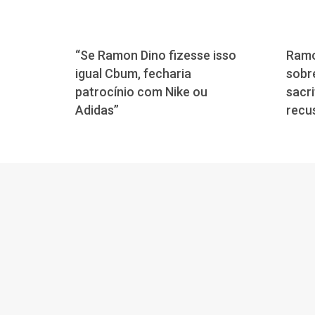
“Se Ramon Dino fizesse isso
Ramo
igual Cbum, fecharia
sobre
patrocínio com Nike ou
sacri
Adidas”
recu