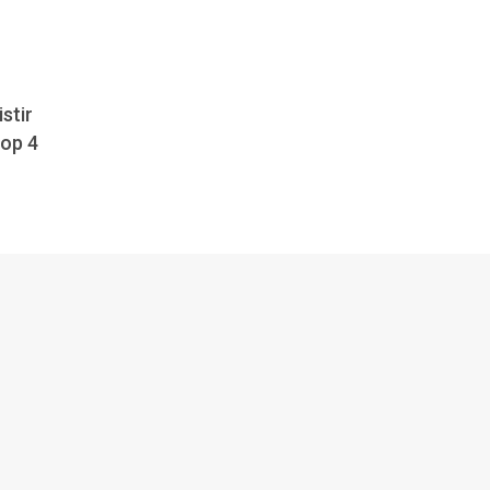
stir
top 4