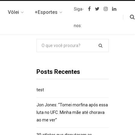
F
T
I
L
Siga-
Vôlei
+Esportes
a
w
n
i
c
i
s
n
e
t
t
k
nos:
b
t
a
e
o
e
g
d
o
r
r
I
k
a
n
Pesquisar
m
por:
Posts Recentes
test
Jon Jones: “Tomei morfina após essa
luta no UFC. Minha mãe até chorava
ao me ver”