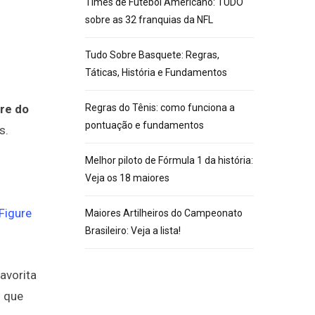
Times de Futebol Americano: TUDO
sobre as 32 franquias da NFL
Tudo Sobre Basquete: Regras,
Táticas, História e Fundamentos
Regras do Tênis: como funciona a
ure do
pontuação e fundamentos
s.
Melhor piloto de Fórmula 1 da história:
Veja os 18 maiores
Figure
Maiores Artilheiros do Campeonato
Brasileiro: Veja a lista!
favorita
s que