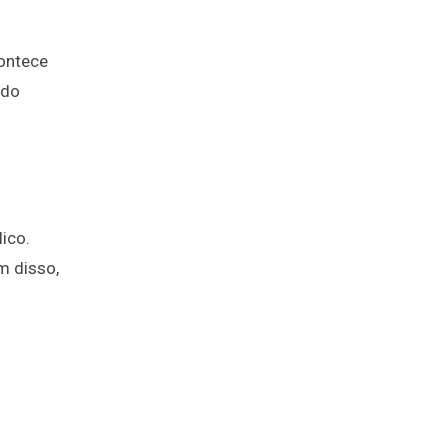
ontece
ado
ico.
m disso,