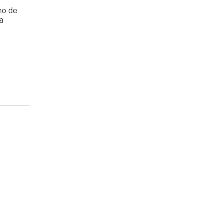
mo de
ia