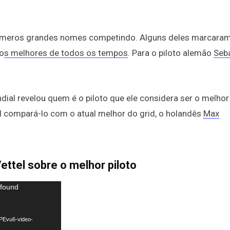
números grandes nomes competindo. Alguns deles marcara
o
s melhores de todos os tempos
. Para o piloto alemão
Seb
.
dial revelou quem é o piloto que ele considera ser o melhor
l compará-lo com o atual melhor do grid, o holandês
Max
ettel sobre o melhor piloto
 found
PEvu6-video-