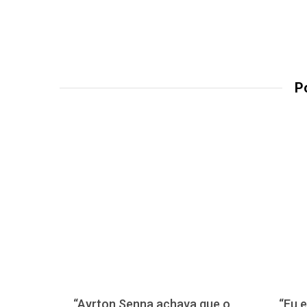
P
“Ayrton Senna achava que o
“Eu e