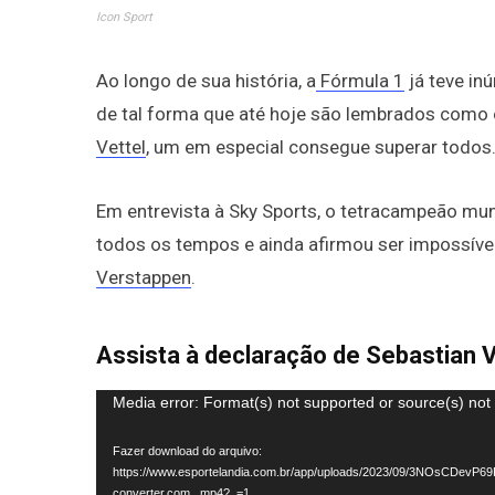
Icon Sport
Ao longo de sua história, a
Fórmula 1
já teve i
de tal forma que até hoje são lembrados como 
Vettel
, um em especial consegue superar todos
Em entrevista à Sky Sports, o tetracampeão mun
todos os tempos e ainda afirmou ser impossíve
Verstappen
.
Assista à declaração de Sebastian V
Tocador
Media error: Format(s) not supported or source(s) not
de
Fazer download do arquivo:
vídeo
https://www.esportelandia.com.br/app/uploads/2023/09/3NOsCDevP69
converter.com_.mp4?_=1