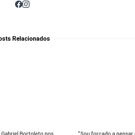
osts Relacionados
 Gabriel Bortoleto nos
”Sou forçado a pensar