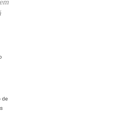
nem
á
o
o de
us