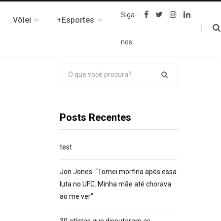
F
T
I
L
Siga-
Vôlei
+Esportes
a
w
n
i
c
i
s
n
e
t
t
k
nos:
b
t
a
e
o
e
g
d
o
r
r
I
k
a
n
Pesquisar
m
por:
Posts Recentes
test
Jon Jones: “Tomei morfina após essa
luta no UFC. Minha mãe até chorava
ao me ver”