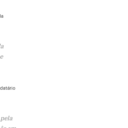
da
da
e
datário
 pela