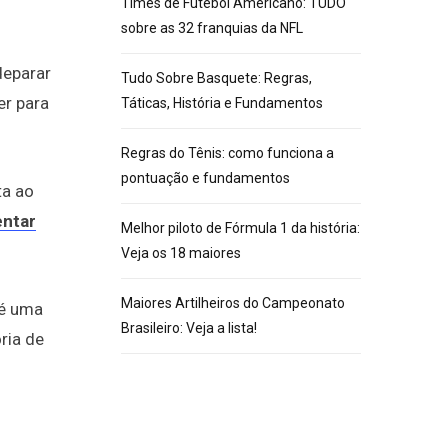
Times de Futebol Americano: TUDO
sobre as 32 franquias da NFL
deparar
Tudo Sobre Basquete: Regras,
er para
Táticas, História e Fundamentos
Regras do Tênis: como funciona a
pontuação e fundamentos
ta ao
entar
Melhor piloto de Fórmula 1 da história:
Veja os 18 maiores
Maiores Artilheiros do Campeonato
 é uma
Brasileiro: Veja a lista!
ria de