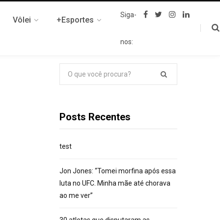
F
T
I
L
Siga-
Vôlei
+Esportes
a
w
n
i
c
i
s
n
e
t
t
k
nos:
b
t
a
e
o
e
g
d
o
r
r
I
k
a
n
Pesquisar
m
por:
Posts Recentes
test
Jon Jones: “Tomei morfina após essa
luta no UFC. Minha mãe até chorava
ao me ver”