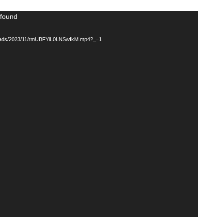
 found
uploads/2023/11/rmUBFYiL0LNSwIkM.mp4?_=1