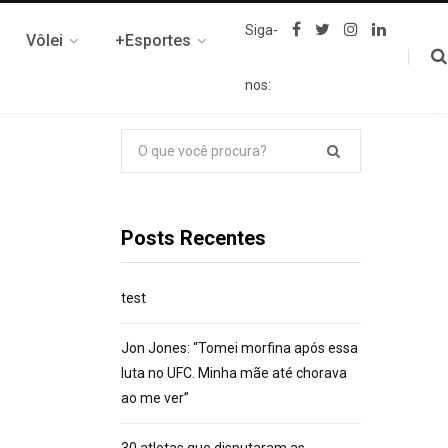
F
T
I
L
Siga-
Vôlei
+Esportes
a
w
n
i
c
i
s
n
e
t
t
k
nos:
b
t
a
e
o
e
g
d
o
r
r
I
k
a
n
Pesquisar
m
por:
Posts Recentes
test
Jon Jones: “Tomei morfina após essa
luta no UFC. Minha mãe até chorava
ao me ver”