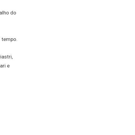
alho do
s tempo.
astri,
ari e