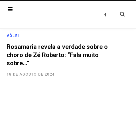
F
a
c
e
b
o
VÔLEI
o
k
Rosamaria revela a verdade sobre o
choro de Zé Roberto: “Fala muito
sobre…”
18 DE AGOSTO DE 2024