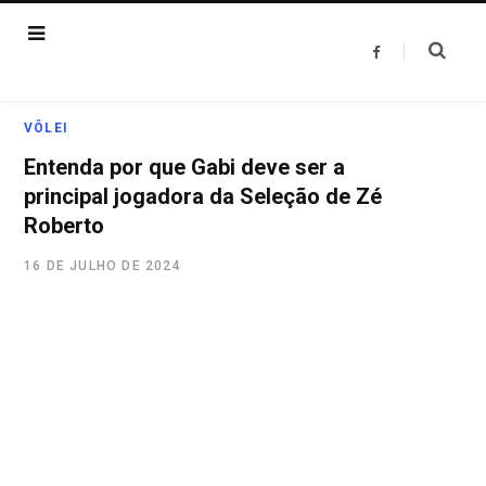
F
a
c
e
b
o
VÔLEI
o
k
Entenda por que Gabi deve ser a
principal jogadora da Seleção de Zé
Roberto
16 DE JULHO DE 2024