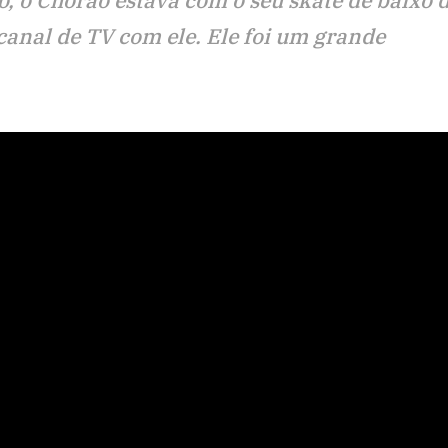
o, o Chorão estava com o seu skate de baixo 
anal de TV com ele. Ele foi um grande