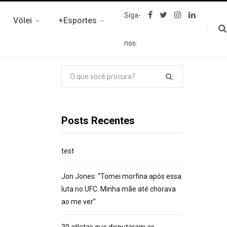
F
T
I
L
Siga-
Vôlei
+Esportes
a
w
n
i
c
i
s
n
e
t
t
k
nos:
b
t
a
e
o
e
g
d
o
r
r
I
k
a
n
Pesquisar
m
por:
Posts Recentes
test
Jon Jones: “Tomei morfina após essa
luta no UFC. Minha mãe até chorava
ao me ver”