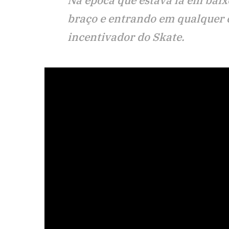
Na época que estava lá em baix
braço e entrando em qualquer c
incentivador do Skate.