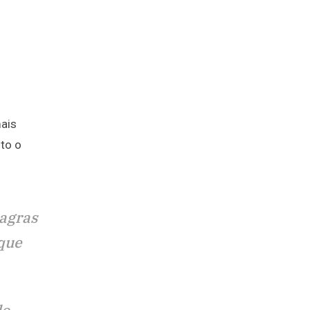
mais
to o
magras
 que