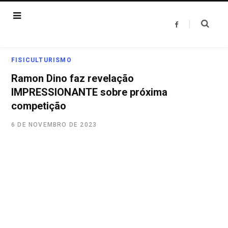
F
a
c
e
b
o
FISICULTURISMO
o
k
Ramon Dino faz revelação
IMPRESSIONANTE sobre próxima
competição
6 DE NOVEMBRO DE 2023