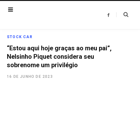
F
a
c
e
b
o
STOCK CAR
o
k
“Estou aqui hoje graças ao meu pai”,
Nelsinho Piquet considera seu
sobrenome um privilégio
16 DE JUNHO DE 2023