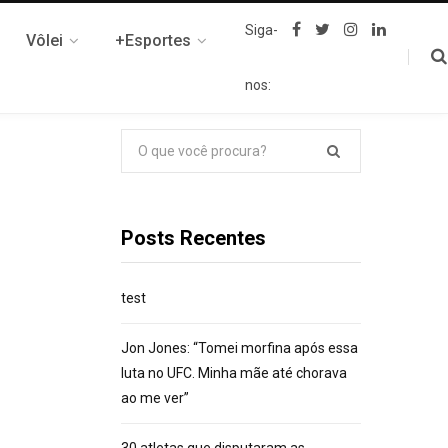
F
T
I
L
Siga-
Vôlei
+Esportes
a
w
n
i
c
i
s
n
e
t
t
k
nos:
b
t
a
e
o
e
g
d
o
r
r
I
k
a
n
Pesquisar
m
por:
Posts Recentes
test
Jon Jones: “Tomei morfina após essa
luta no UFC. Minha mãe até chorava
ao me ver”