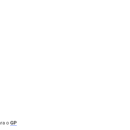
ara o
GP