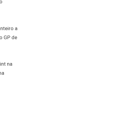
no
nteiro a
do GP de
int na
ma