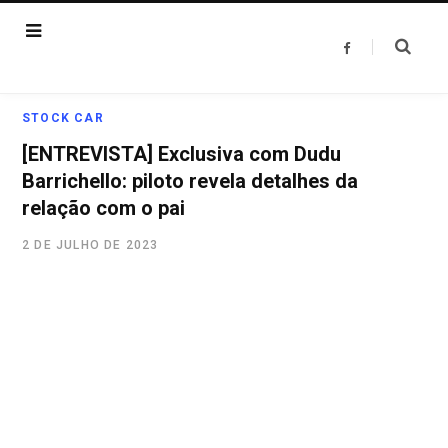
F
a
c
e
b
o
STOCK CAR
o
k
[ENTREVISTA] Exclusiva com Dudu
Barrichello: piloto revela detalhes da
relação com o pai
2 DE JULHO DE 2023