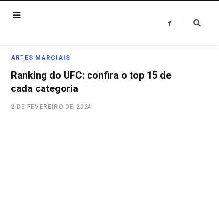
F
a
c
e
b
o
ARTES MARCIAIS
o
k
Ranking do UFC: confira o top 15 de
cada categoria
2 DE FEVEREIRO DE 2024