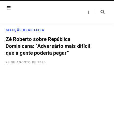
F
a
c
e
b
o
SELEÇÃO BRASILEIRA
o
k
Zé Roberto sobre República
Dominicana: “Adversário mais difícil
que a gente poderia pegar”
28 DE AGOSTO DE 2025