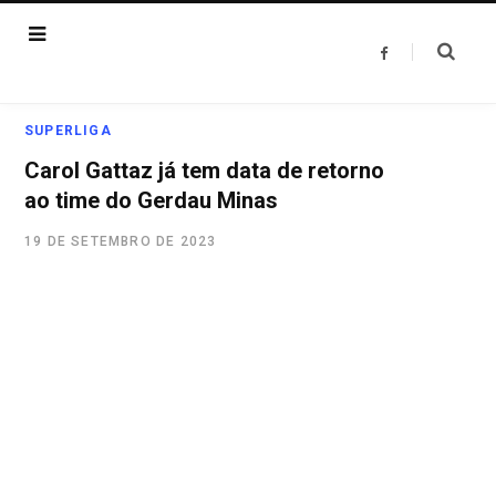
F
a
c
e
b
o
SUPERLIGA
o
k
Carol Gattaz já tem data de retorno
ao time do Gerdau Minas
19 DE SETEMBRO DE 2023