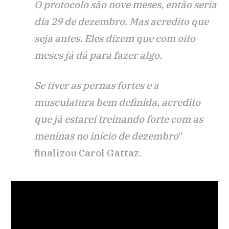
O protocolo são nove meses, então seria
dia 29 de dezembro. Mas acredito que
seja antes. Eles dizem que com oito
meses já dá para fazer algo.
Se tiver as pernas fortes e a
musculatura bem definida, acredito
que já estarei treinando forte com as
meninas no início de dezembro
”
finalizou Carol Gattaz.