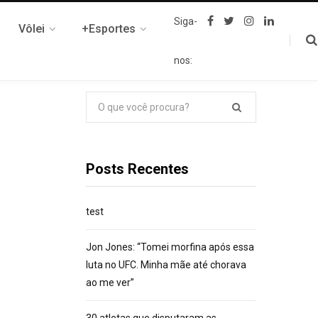
F
T
I
L
Siga-
Vôlei
+Esportes
a
w
n
i
c
i
s
n
e
t
t
k
nos:
b
t
a
e
o
e
g
d
o
r
r
I
k
a
n
Pesquisar
m
por:
Posts Recentes
test
Jon Jones: “Tomei morfina após essa
luta no UFC. Minha mãe até chorava
ao me ver”