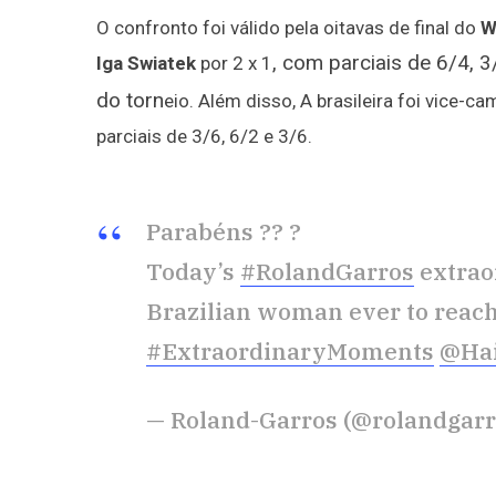
O confronto foi válido pela oitavas de final do
W
, com parciais de 6/4, 3
Iga Swiatek
por 2 x 1
do torn
eio. Além disso, A brasileira foi vice-
parciais de 3/6, 6/2 e 3/6.
Parabéns ?? ?
Today’s
#RolandGarros
extrao
Brazilian woman ever to reach
#ExtraordinaryMoments
@Hai
— Roland-Garros (@rolandgar