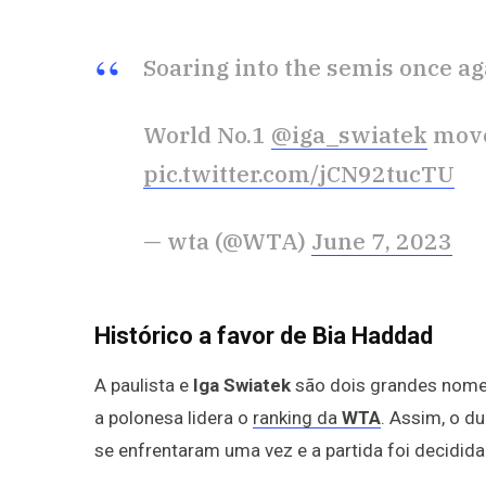
Soaring into the semis once ag
World No.1
@iga_swiatek
moves
pic.twitter.com/jCN92tucTU
— wta (@WTA)
June 7, 2023
Histórico a favor de Bia Haddad
A paulista e
Iga Swiatek
são dois grandes nome
a polonesa lidera o
ranking da
WTA
. Assim, o d
se enfrentaram uma vez e a partida foi decidid