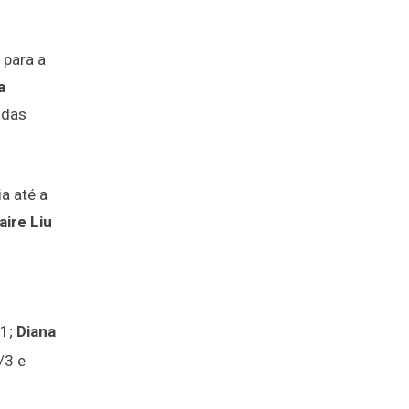
 para a
a
 das
ia até a
aire Liu
/1;
Diana
/3 e