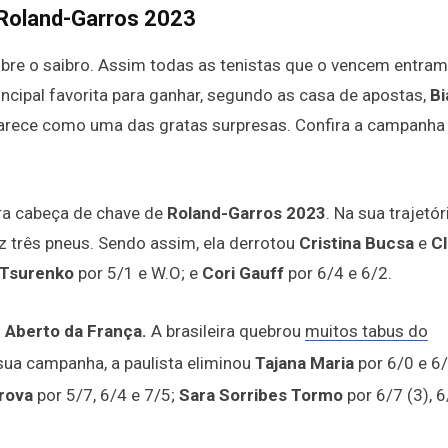
Roland-Garros 2023
obre o saibro. Assim todas as tenistas que o vencem entram
rincipal favorita para ganhar, segundo as casa de apostas,
Bi
parece como uma das gratas surpresas. Confira a campanha
ira cabeça de chave de
Roland-Garros 2023
. Na sua trajetór
ez três pneus. Sendo assim, ela derrotou
Cristina Bucsa
e
Cl
 Tsurenko
por 5/1 e W.O; e
Cori Gauff
por 6/4 e 6/2.
o
Aberto da França.
A brasileira quebrou
muitos tabus do
sua campanha, a paulista eliminou
Tajana Maria
por 6/0 e 6
drova
por 5/7, 6/4 e 7/5;
Sara Sorribes Tormo
por 6/7 (3), 6