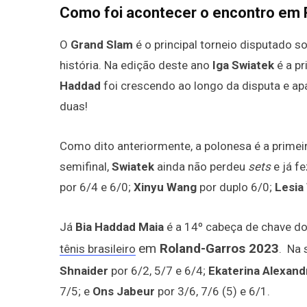
Como foi acontecer o encontro em 
O
Grand Slam
é o principal torneio disputado s
história. Na edição deste ano
Iga Swiatek
é a p
Haddad
foi crescendo ao longo da disputa e a
duas!
Como dito anteriormente, a polonesa é a prime
semifinal,
Swiatek
ainda não perdeu
sets
e já f
por 6/4 e 6/0;
Xinyu Wang
por duplo 6/0;
Lesia
Já
Bia Haddad Maia
é a 14º cabeça de chave d
em
Roland-Garros 2023
tênis brasileiro
. Na 
Shnaider
por 6/2, 5/7 e 6/4;
Ekaterina Alexan
7/5; e
Ons Jabeur
por 3/6, 7/6 (5) e 6/1.