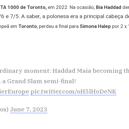
TA 1000 de Toronto,
em 2022. Na ocasião,
Bia Haddad
der
/6 e 7/5. A saber, a polonesa era a principal cab
eça d
campeã em
Toronto
, perdeu a final para
Simona Halep
por 2 x 
rdinary moment: Haddad Maia becoming th
 a Grand Slam semi-final!
erEurope
pic.twitter.com/oH5lHoDeNK
ros)
June 7, 2023