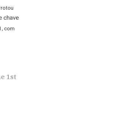
rotou
e chav
e
1, com
e 1st