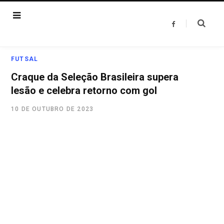
F
a
c
e
b
o
FUTSAL
o
k
Craque da Seleção Brasileira supera
lesão e celebra retorno com gol
10 DE OUTUBRO DE 2023