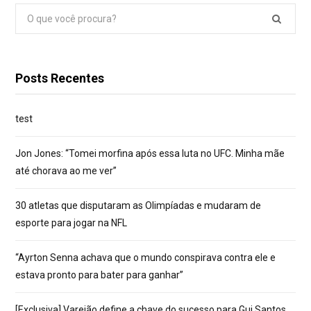
Pesquisar
por:
Posts Recentes
test
Jon Jones: “Tomei morfina após essa luta no UFC. Minha mãe
até chorava ao me ver”
30 atletas que disputaram as Olimpíadas e mudaram de
esporte para jogar na NFL
“Ayrton Senna achava que o mundo conspirava contra ele e
estava pronto para bater para ganhar”
[Exclusiva] Varejão define a chave do sucesso para Gui Santos