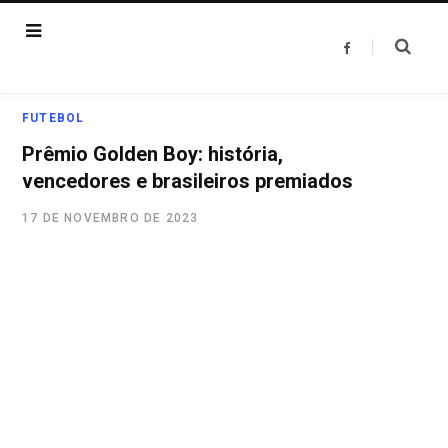
F
a
c
e
b
o
FUTEBOL
o
k
Prêmio Golden Boy: história,
vencedores e brasileiros premiados
17 DE NOVEMBRO DE 2023