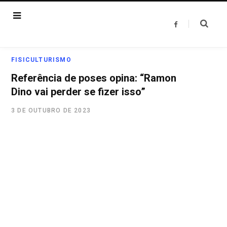
F
a
c
e
b
o
FISICULTURISMO
o
k
Referência de poses opina: “Ramon
Dino vai perder se fizer isso”
3 DE OUTUBRO DE 2023