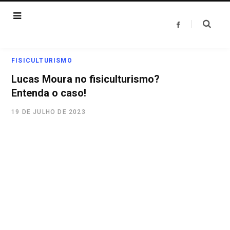
F
a
c
e
b
o
FISICULTURISMO
o
k
Lucas Moura no fisiculturismo?
Entenda o caso!
19 DE JULHO DE 2023