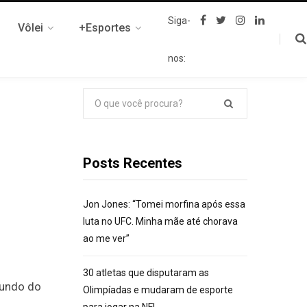
F
T
I
L
Siga-
Vôlei
+Esportes
a
w
n
i
c
i
s
n
e
t
t
k
nos:
b
t
a
e
o
e
g
d
o
r
r
I
k
a
n
Pesquisar
m
por:
Posts Recentes
Jon Jones: “Tomei morfina após essa
luta no UFC. Minha mãe até chorava
ao me ver”
30 atletas que disputaram as
mundo do
Olimpíadas e mudaram de esporte