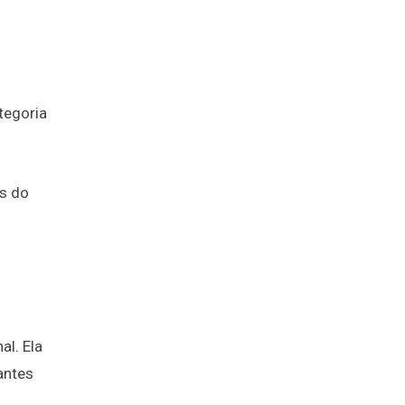
tegoria
es do
al. Ela
antes