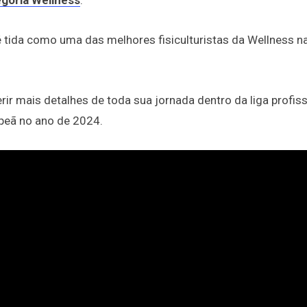
goria Wellness
.
 é tida como uma das melhores fisiculturistas da Wellness na
rir mais detalhes de toda sua jornada dentro da liga profiss
peã no ano de 2024.