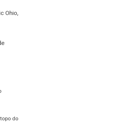
c Ohio,
de
o
 topo do