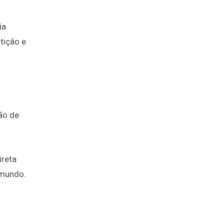
ia
tição e
ão de
ireta
 mundo.