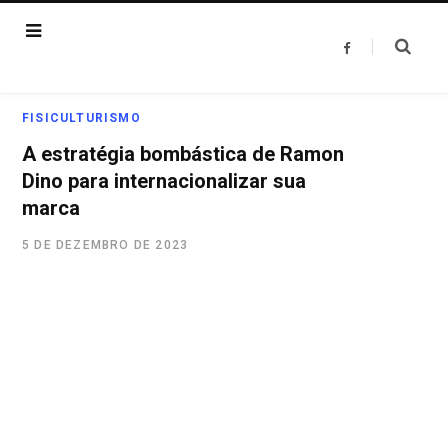
F
a
c
e
b
o
FISICULTURISMO
o
k
A estratégia bombástica de Ramon
Dino para internacionalizar sua
marca
5 DE DEZEMBRO DE 2023