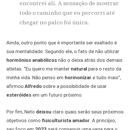
encontrei ali. A sensação de mostrar
todo o caminho que eu percorri até
chegar no palco foi única.
Ainda, outro ponto que é importante ser exaltado é
sua mentalidade. Segundo ele, o fato de não utilizar
hormônios anabólicos
não o deixa atrás dos demais
atletas. “Eu quero me manter
natural
para o resto da
minha vida. Não penso em
hormonizar
e tudo mais”,
afirmou
Alfredo
sobre a possibilidade de usar
esteróides
em um futuro próximo.
Por fim, Neto
deixou
claro quais serão seus próximos
objetivos como
fisiculturista amador
. A princípio,
seu foco em
2023
será conseguir uma vaga para o