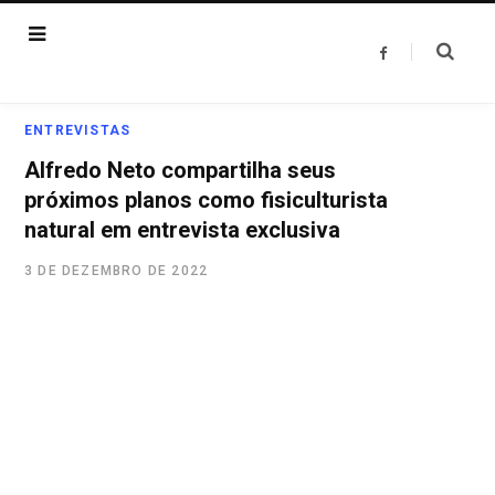
F
a
c
e
b
o
ENTREVISTAS
o
k
Alfredo Neto compartilha seus
próximos planos como fisiculturista
natural em entrevista exclusiva
3 DE DEZEMBRO DE 2022