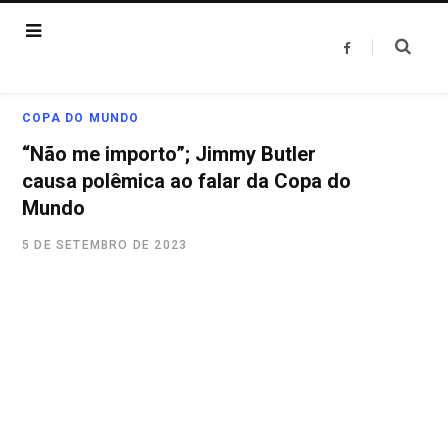
F
a
c
e
b
o
COPA DO MUNDO
o
k
“Não me importo”; Jimmy Butler
causa polêmica ao falar da Copa do
Mundo
5 DE SETEMBRO DE 2023