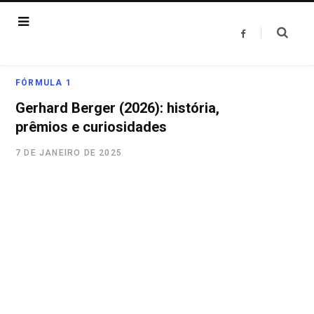
F
a
c
e
b
o
FÓRMULA 1
o
k
Gerhard Berger (2026): história,
prêmios e curiosidades
7 DE JANEIRO DE 2025