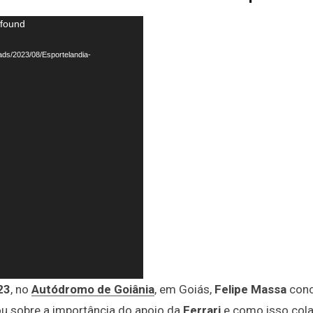
 found
ads/2023/08/Esportelandia-
23
, no
Autódromo de Goiânia
, em Goiás,
Felipe Massa
con
lou sobre a importância do apoio da
Ferrari
e como isso col