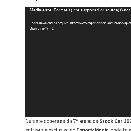
Tocador
Media error: Format(s) not supported or source(s) not
de
Fazer download do arquivo: https://www.esportelandia.com.br/app/uplo
vídeo
Basico.mp4?_=1
Durante cobertura da 7ª etapa da
Stock Car 20
entrevista exclusiva ao
Esportelândia
, onde fa