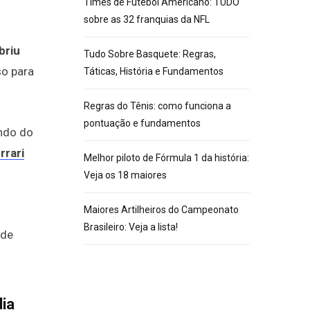
Times de Futebol Americano: TUDO
sobre as 32 franquias da NFL
briu
Tudo Sobre Basquete: Regras,
so para
Táticas, História e Fundamentos
Regras do Tênis: como funciona a
pontuação e fundamentos
ndo do
rrari
Melhor piloto de Fórmula 1 da história:
Veja os 18 maiores
Maiores Artilheiros do Campeonato
Brasileiro: Veja a lista!
nde
dia