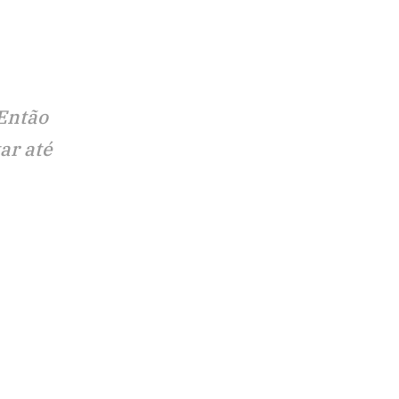
 Então
ar até