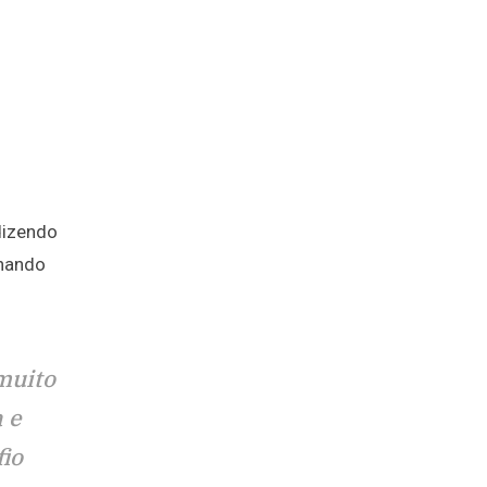
dizendo
lhando
muito
 e
fio