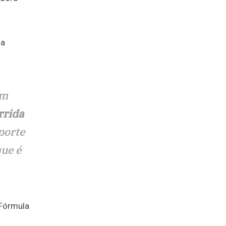
ma
em
rrida
porte
que é
 Fórmula