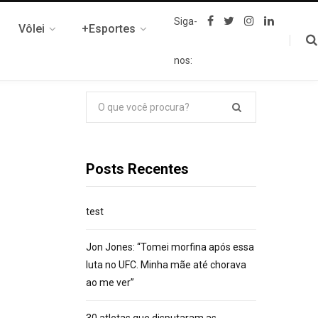
F
T
I
L
Siga-
Vôlei
+Esportes
a
w
n
i
c
i
s
n
e
t
t
k
nos:
b
t
a
e
o
e
g
d
o
r
r
I
k
a
n
Pesquisar
m
por:
Posts Recentes
test
Jon Jones: “Tomei morfina após essa
luta no UFC. Minha mãe até chorava
ao me ver”