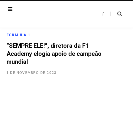
F
a
c
e
b
o
FÓRMULA 1
o
k
“SEMPRE ELE!”, diretora da F1
Academy elogia apoio de campeão
mundial
1 DE NOVEMBRO DE 2023