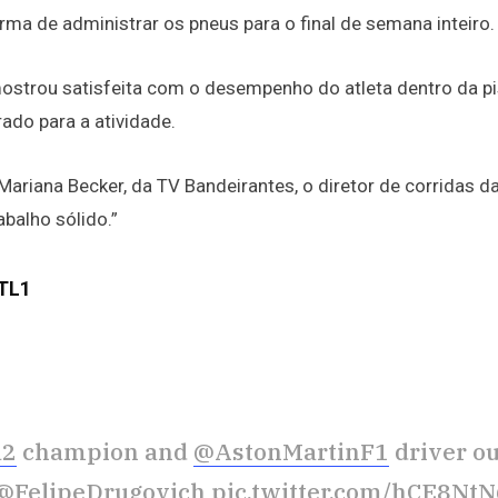
rma de administrar os pneus para o final de semana inteiro.
ostrou satisfeita com o desempenho do atleta dentro da pi
ado para a atividade.
ariana Becker, da TV Bandeirantes, o diretor de corridas d
abalho sólido.”
 TL1
a2
champion and
@AstonMartinF1
driver ou
@FelipeDrugovich
pic.twitter.com/hCE8N