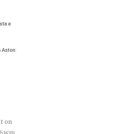
sta e
a Aston
t on
tN6wm