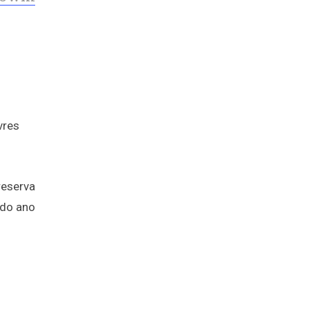
vres
reserva
 do ano