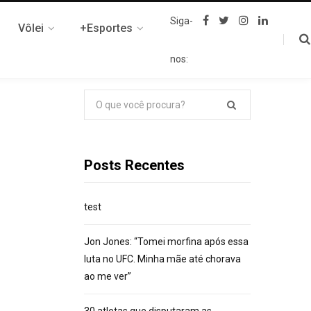
F
T
I
L
Siga-
Vôlei
+Esportes
a
w
n
i
c
i
s
n
e
t
t
k
nos:
b
t
a
e
o
e
g
d
o
r
r
I
k
a
n
Pesquisar
m
por:
Posts Recentes
test
Jon Jones: “Tomei morfina após essa
luta no UFC. Minha mãe até chorava
ao me ver”