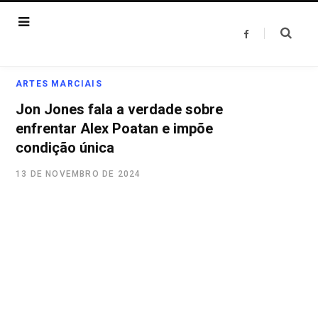
F
a
c
e
b
o
ARTES MARCIAIS
o
k
Jon Jones fala a verdade sobre
enfrentar Alex Poatan e impõe
condição única
13 DE NOVEMBRO DE 2024