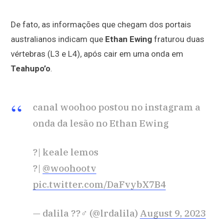
De fato, as informações que chegam dos portais
australianos indicam que
Ethan Ewing
fraturou duas
vértebras (L3 e L4), após cair em uma onda em
Teahupo’o
.
canal woohoo postou no instagram a
onda da lesão no Ethan Ewing
?| keale lemos
?|
@woohootv
pic.twitter.com/DaFvybX7B4
— dalila ??‍♂️ (@lrdalila)
August 9, 2023