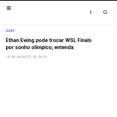
F
a
c
e
b
o
SURF
o
k
Ethan Ewing pode trocar WSL Finals
por sonho olímpico; entenda
10 DE AGOSTO DE 2023