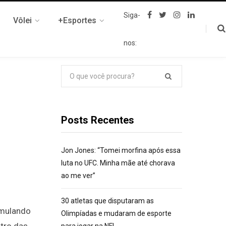
F
T
I
L
Siga-
Vôlei
+Esportes
a
w
n
i
c
i
s
n
e
t
t
k
nos:
b
t
a
e
o
e
g
d
o
r
r
I
k
a
n
Pesquisar
m
por:
Posts Recentes
Jon Jones: “Tomei morfina após essa
luta no UFC. Minha mãe até chorava
ao me ver”
30 atletas que disputaram as
umulando
Olimpíadas e mudaram de esporte