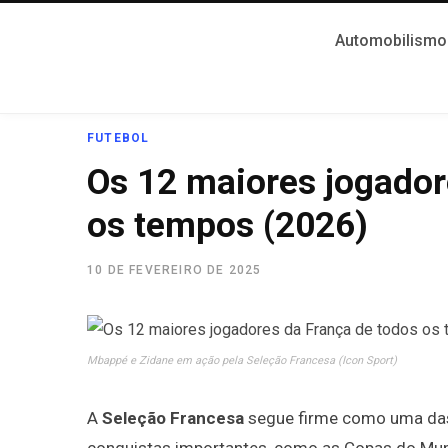
Automobilismo
FUTEBOL
Os 12 maiores jogador
os tempos (2026)
10 DE FEVEREIRO DE 2025
Mbappé e Zidane em ação pela Seleção Francesa (Icon Sport)
A
Seleção Francesa
segue firme como uma das