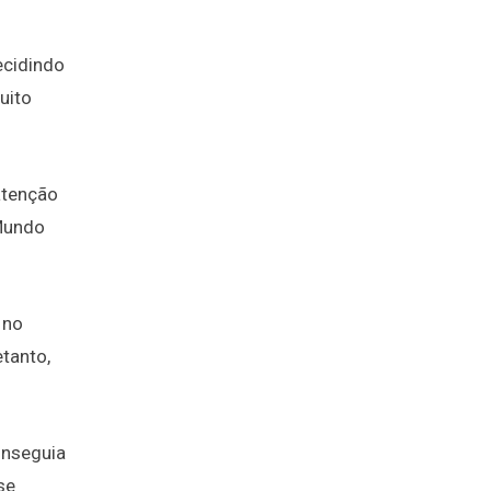
ecidindo
uito
atenção
 Mundo
 no
tanto,
onseguia
se