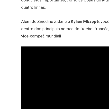
conquistas importantes, como as Copas do Mun
quatro linhas.
Além de Zinedine Zidane e
Kylian Mbappé
, voc
dentro dos principais nomes do futebol francês,
vice-campeã mundial!