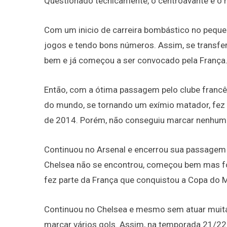
Questionado tecnicamente, o centroavante é o ma
Com um inicio de carreira bombástico no pequen
jogos e tendo bons números. Assim, se transfer
bem e já começou a ser convocado pela França
Então, com a ótima passagem pelo clube francê
do mundo, se tornando um exímio matador, fez 
de 2014. Porém, não conseguiu marcar nenhum 
Continuou no Arsenal e encerrou sua passagem
Chelsea não se encontrou, começou bem mas fo
fez parte da França que conquistou a Copa do
Continuou no Chelsea e mesmo sem atuar muita
marcar vários gols. Assim, na temporada 21/22