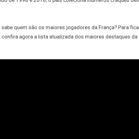
do de 1998 e 2018, o país coleciona inúmeros craques den
ê sabe quem são os maiores jogadores da França? Para fica
 confira agora a lista atualizada dos maiores destaques da 