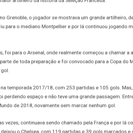
ior artilheiro da história da Seleção Francesa.
o Grenoble, o jogador se mostrava um grande artilheiro, d
iu para o mediano Montpellier e por lá continuou jogando m
.
s, foi para o Arsenal, onde realmente começou a chamar a 
parte de toda preparação e foi convocado para a Copa do
gol.
 na temporada 2017/18, com 253 partidas e 105 gols. Mas,
i perdendo espaço e não teve uma grande passagem. Entre
 Mundo de 2018, novamente sem marcar nenhum gol.
s vezes, continuava sendo chamado pela França e por lá c
 deixou o Chelsea, com 119 partidas e 39 gols marcados e 