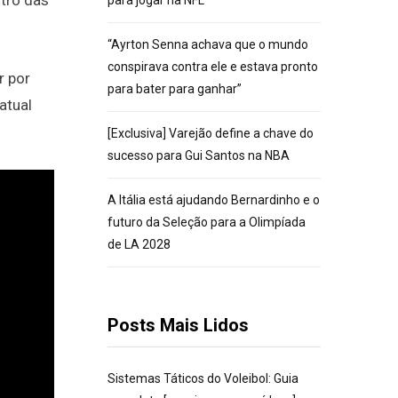
tro das
para jogar na NFL
“Ayrton Senna achava que o mundo
conspirava contra ele e estava pronto
r por
para bater para ganhar”
atual
[Exclusiva] Varejão define a chave do
sucesso para Gui Santos na NBA
A Itália está ajudando Bernardinho e o
futuro da Seleção para a Olimpíada
de LA 2028
Posts Mais Lidos
Sistemas Táticos do Voleibol: Guia