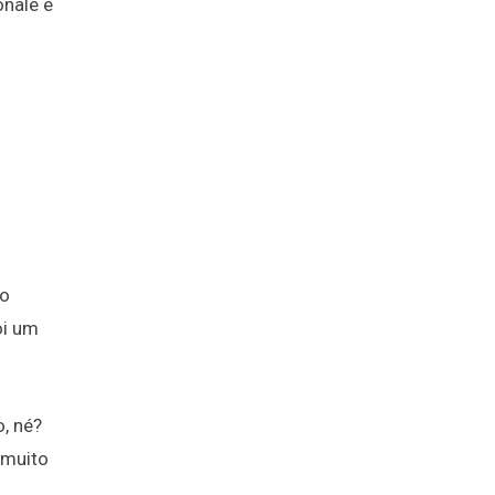
onale e
ão
i um
, né?
 muito