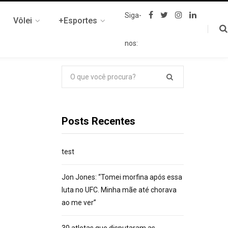
F
T
I
L
Siga-
Vôlei
+Esportes
a
w
n
i
c
i
s
n
e
t
t
k
nos:
b
t
a
e
o
e
g
d
o
r
r
I
k
a
n
Pesquisar
m
por:
Posts Recentes
test
Jon Jones: “Tomei morfina após essa
luta no UFC. Minha mãe até chorava
ao me ver”