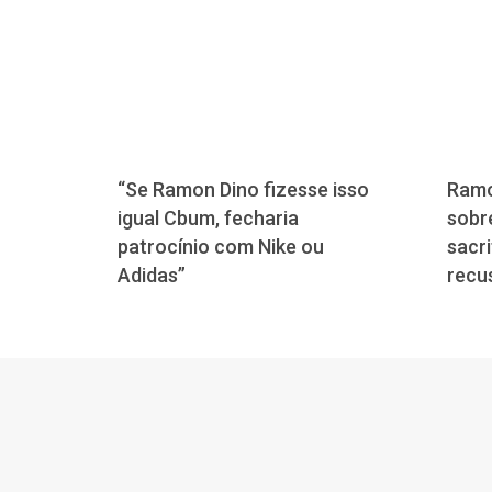
“Se Ramon Dino fizesse isso
Ramo
igual Cbum, fecharia
sobre
patrocínio com Nike ou
sacri
Adidas”
recu