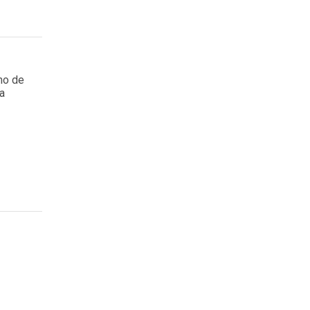
mo de
ia