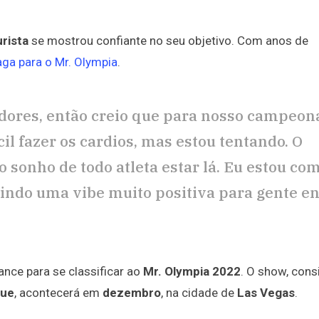
urista
se mostrou confiante no seu objetivo. Com anos de
aga para o Mr. Olympia
.
edores, então creio que para nosso campeona
cil fazer os cardios, mas estou tentando. O
 sonho de todo atleta estar lá. Eu estou c
tindo uma vibe muito positiva para gente en
ance para se classificar ao
Mr. Olympia 2022
. O show, con
gue
, acontecerá em
dezembro
, na cidade de
Las Vegas
.