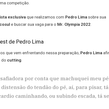
ima competição.
ista exclusiva
que realizamos com
Pedro Lima
sobre sua
cosul
e buscar sua vaga para o
Mr. Olympia 2022
.
test de Pedro Lima
ios que vem enfrentando nessa preparação,
Pedro Lima
afi
o do
cutting
.
esafiadora por conta que machuquei meu pé
istensão do tendão do pé, aí, para pisar, tá
 cardio caminhando, ou subindo escada, tá s