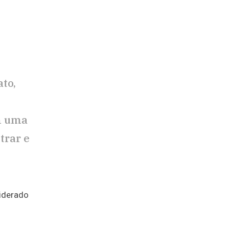
to,
om uma
trar e
siderado