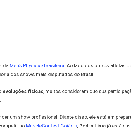
s da
Men’s Physique brasileira
. Ao lado dos outros atletas d
oria dos shows mais disputados do Brasil.
do
evoluções físicas
, muitos consideram que sua participaç
.
ncer um show profissional. Diante disso, ele está em prepa
competir no
MuscleContest Goiânia
,
Pedro Lima
já está nas