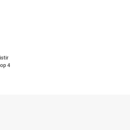
stir
top 4